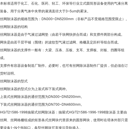
本标准适用于化工、石化、医药、轻工、环保等行业立式圆筒形设备使用的气液分离
装备。用于分离气体中夹带的液滴直径大于3~5um的雾沫。
丝网除沫器的规格范围为：DN300~DN5200mm（非标产品不受规格范围受限止）。
丝网除沫器的结构
丝网除沫器是由于气液过滤网垫（由若干块网快拼合而成）和支撑件两部分构成。
网块是由若干层平铺（围绕）的波纹型气液过滤网、格栅及定距杆等组合而成。
丝网除沫器的支撑件一般有：大梁、压条、压板、支耳、支撑板、封板、挡圈等组
成。
支撑件有容器设备制造厂制作。必要时，也可有丝网除沫器制作厂提供，但必须在订
货时说明。
丝网除沫器的型式
丝网除沫器的型式分为上装式和下装式两种。
上装式丝网除沫器的通径范围为DN300~DN5200mm。
下装式丝网除沫器的通径范围为DN700~DN4600mm。
HG/T21586-1998抽屉式丝网除沫器：抽屉式HG/T21586-1996-1998除沫器 主要由
丝网、丝网格栅组成的矩形条式丝网块代替原来的圆形网块，使用时在塔体外部只需
要设备1~N个拆卸口，条型丝网块可直接沿导轨插入。