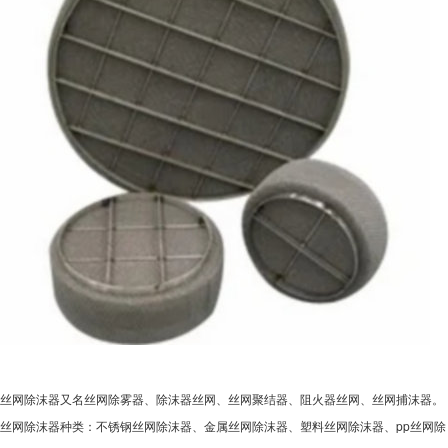
丝网除沫器又名丝网除雾器、除沫器丝网、丝网聚结器、阻火器丝网、丝网捕沫器。
丝网除沫器种类：不锈钢丝网除沫器、金属丝网除沫器、塑料丝网除沫器、pp丝网除