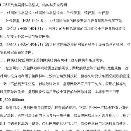
HG5系列丝网除沫器型式、结构与安全说明
一、丝网除沫器型式：丝网除沫器型式有：升气管型、缩径型、全径型
1、升气管型（HG5-1404-81）：丝网除沫器的网快安装在设备顶部升气管下端。
2、缩径型（HG5-1404-81）：当设计的丝网除沫器的网块直径小于设备筒体直径
时，需要另外加一短节安装网块。
3、全径型（HG5-1404-81）:设计的丝网除沫器的网块直径等于设备筒体直径时，网
块直接安装在筒体内。
二、网块结构:丝网除沫器的网块结构有两种：盘形网块和条形网块。
1、盘形网块：用丝网卷制成缩需直径的网块，网块的厚度等于丝网的宽度规格，这
种网块充分地利用了丝网材料，没有边角预料损耗。但卷制时要求各圈必须卷的密疏
一致，不然易产生短路，影响除沫效果。盘形网块不宜用手工制作，应用机械卷制，
以保证卷制质量。盘形网块仅适用于较小直径的丝网除沫器，本标准产品用于
Dg300-600mm
2、条形网块：条形网块是目前使用最普遍的结构。它是用丝网一层层地平铺，铺至
规定层数，再在网层上面与下面各放一块格栅，然后将网层压至所需厚度尺寸，用定
距杆与钩使其成为一整块。条形网块的形状与尺寸，随公称直径与分块数量而变化。
3、网块安装：网块安装时，有从上往下装与由下往上装两种情况，因此，丝网除沫