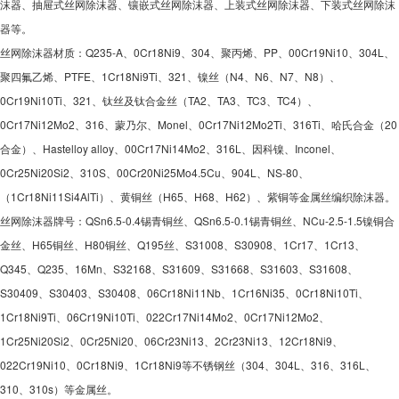
沫器、抽屉式丝网除沫器、镶嵌式丝网除沫器、上装式丝网除沫器、下装式丝网除沫
器等。
丝网除沫器材质：Q235-A、0Cr18Ni9、304、聚丙烯、PP、00Cr19Ni10、304L、
聚四氟乙烯、PTFE、1Cr18Ni9Ti、321、镍丝（N4、N6、N7、N8）、
0Cr19Ni10Ti、321、钛丝及钛合金丝（TA2、TA3、TC3、TC4）、
0Cr17Ni12Mo2、316、蒙乃尔、Monel、0Cr17Ni12Mo2Ti、316Ti、哈氏合金（20
合金）、Hastelloy alloy、00Cr17Ni14Mo2、316L、因科镍、Inconel、
0Cr25Ni20Si2、310S、00Cr20Ni25Mo4.5Cu、904L、NS-80、
（1Cr18Ni11Si4AlTi）、黄铜丝（H65、H68、H62）、紫铜等金属丝编织除沫器。
丝网除沫器牌号：QSn6.5-0.4锡青铜丝、QSn6.5-0.1锡青铜丝、NCu-2.5-1.5镍铜合
金丝、H65铜丝、H80铜丝、Q195丝、S31008、S30908、1Cr17、1Cr13、
Q345、Q235、16Mn、S32168、S31609、S31668、S31603、S31608、
S30409、S30403、S30408、06Cr18Ni11Nb、1Cr16Ni35、0Cr18Ni10Ti、
1Cr18Ni9Ti、06Cr19Ni10Ti、022Cr17Ni14Mo2、0Cr17Ni12Mo2、
1Cr25Ni20Si2、0Cr25Ni20、06Cr23Ni13、2Cr23Ni13、12Cr18Ni9、
022Cr19Ni10、0Cr18Ni9、1Cr18Ni9等不锈钢丝（304、304L、316、316L、
310、310s）等金属丝。