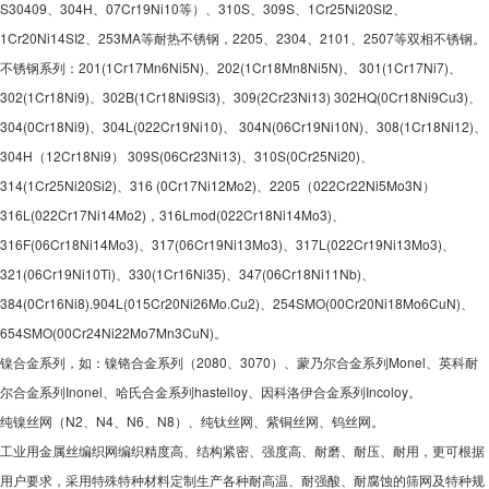
S30409、304H、07Cr19Ni10等）、310S、309S、1Cr25Ni20SI2、
1Cr20Ni14SI2、253MA等耐热不锈钢，2205、2304、2101、2507等双相不锈钢。
不锈钢系列：201(1Cr17Mn6Ni5N)、202(1Cr18Mn8Ni5N)、 301(1Cr17Ni7)、
302(1Cr18Ni9)、302B(1Cr18Ni9Si3)、309(2Cr23Ni13) 302HQ(0Cr18Ni9Cu3)、
304(0Cr18Ni9)、304L(022Cr19Ni10)、 304N(06Cr19Ni10N)、308(1Cr18Ni12)、
304H（12Cr18Ni9） 309S(06Cr23Ni13)、310S(0Cr25Ni20)、
314(1Cr25Ni20Si2)、316 (0Cr17Ni12Mo2)、2205（022Cr22Ni5Mo3N）
316L(022Cr17Ni14Mo2)，316Lmod(022Cr18Ni14Mo3)、
316F(06Cr18Ni14Mo3)、317(06Cr19Ni13Mo3)、317L(022Cr19Ni13Mo3)、
321(06Cr19Ni10Ti)、330(1Cr16Ni35)、347(06Cr18Ni11Nb)、
384(0Cr16Ni8).904L(015Cr20Ni26Mo.Cu2)、254SMO(00Cr20Ni18Mo6CuN)、
654SMO(00Cr24Ni22Mo7Mn3CuN)。
镍合金系列，如：镍铬合金系列（2080、3070）、蒙乃尔合金系列Monel、英科耐
尔合金系列Inonel、哈氏合金系列hastelloy、因科洛伊合金系列Incoloy。
纯镍丝网（N2、N4、N6、N8）、纯钛丝网、紫铜丝网、钨丝网。
工业用金属丝编织网编织精度高、结构紧密、强度高、耐磨、耐压、耐用，更可根据
用户要求，采用特殊特种材料定制生产各种耐高温、耐强酸、耐腐蚀的筛网及特种规