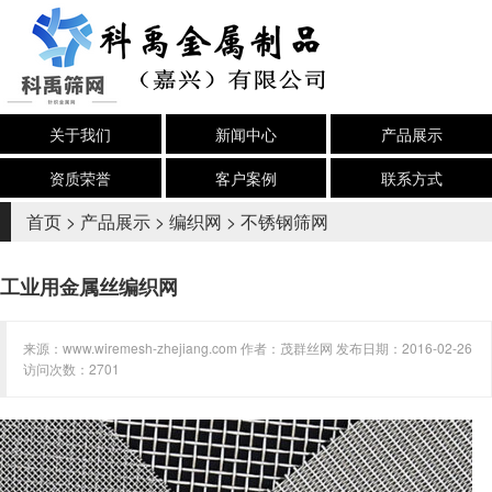
关于我们
新闻中心
产品展示
资质荣誉
客户案例
联系方式
首页
>
产品展示
>
编织网
>
不锈钢筛网
工业用金属丝编织网
来源：www.wiremesh-zhejiang.com 作者：茂群丝网 发布日期：2016-02-26
访问次数：2701